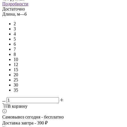
Подробности
Достаточно
Длина, м
—
6
2
3
4
5
6
7
8
10
12
15
20
25
30
35
В корзину
Самовывоз сегодня - бесплатно
Доставка завтра - 390 ₽