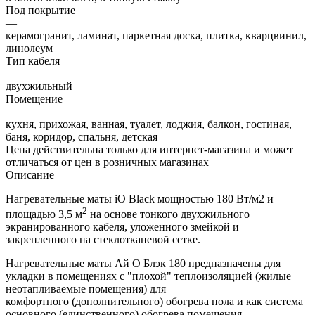
Под покрытие
—
керамогранит, ламинат, паркетная доска, плитка, кварцвинил,
линолеум
Тип кабеля
—
двухжильный
Помещение
—
кухня, прихожая, ванная, туалет, лоджия, балкон, гостиная,
баня, коридор, спальня, детская
Цена действительна только для интернет-магазина и может
отличаться от цен в розничных магазинах
Описание
Нагревательные маты iO Black мощностью 180 Вт/м2 и
2
площадью 3,5 м
на основе тонкого двухжильного
экранированного кабеля, уложенного змейкой и
закрепленного на стеклотканевой сетке.
Нагревательные маты Ай О Блэк 180 предназначены для
укладки в помещениях с "плохой" теплоизоляцией (жилые
неотапливаемые помещения) для
комфортного (дополнительного) обогрева пола и как система
основного (единственного) обогрева помещения.