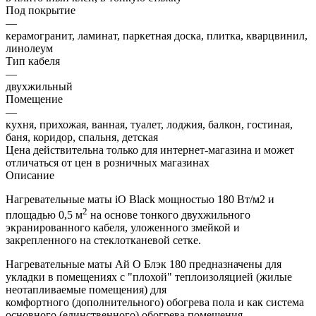
Под покрытие
—
керамогранит, ламинат, паркетная доска, плитка, кварцвинил,
линолеум
Тип кабеля
—
двухжильный
Помещение
—
кухня, прихожая, ванная, туалет, лоджия, балкон, гостиная,
баня, коридор, спальня, детская
Цена действительна только для интернет-магазина и может
отличаться от цен в розничных магазинах
Описание
Нагревательные маты iO Black мощностью 180 Вт/м2 и
2
площадью 0,5 м
на основе тонкого двухжильного
экранированного кабеля, уложенного змейкой и
закрепленного на стеклотканевой сетке.
Нагревательные маты Ай О Блэк 180 предназначены для
укладки в помещениях с "плохой" теплоизоляцией (жилые
неотапливаемые помещения) для
комфортного (дополнительного) обогрева пола и как система
основного (единственного) обогрева помещения.